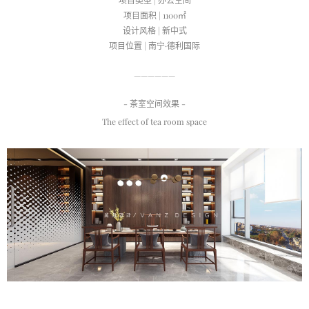
项目类型 | 办公空间
在线客服
1858779
项目面积 | 1100㎡
设计风格 | 新中式
项目位置 | 南宁·德利国际
——————
- 茶室空间效果 -
The effect of tea room space