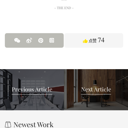
- THE END -
74
点赞
Previous Article
Next Article
Newest Work