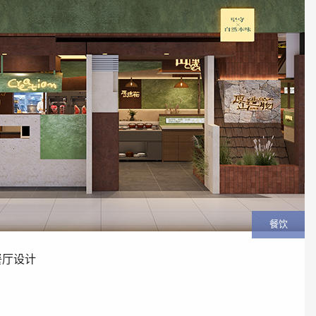
在线客服
1858779
餐饮
o餐厅设计