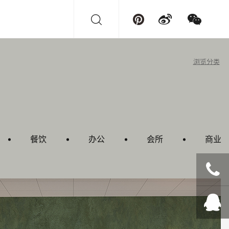
浏览分类
餐饮
办公
会所
商业
+86