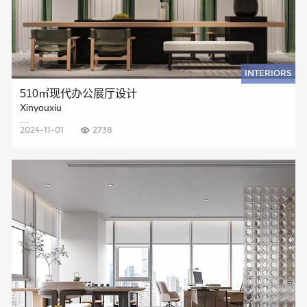
在线客服
1858779
INTERIORS
510㎡现代办公展厅设计
Xinyouxiu
2024-11-01
2738