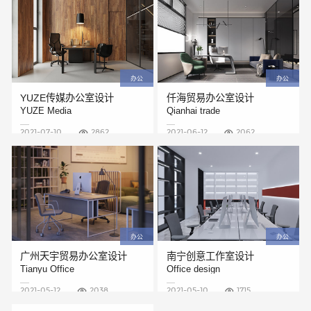
办公
办公
YUZE传媒办公室设计
仟海贸易办公室设计
YUZE Media
Qianhai trade
2021-07-10
2862
2021-06-12
2062
办公
办公
广州天宇贸易办公室设计
南宁创意工作室设计
Tianyu Office
Office design
2021-05-12
2038
2021-05-10
1715