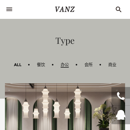
Type
ALL
餐饮
办公
会所
商业
+86